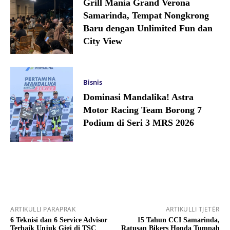
Grill Mania Grand Verona
Samarinda, Tempat Nongkrong
Baru dengan Unlimited Fun dan
City View
Bisnis
Dominasi Mandalika! Astra
Motor Racing Team Borong 7
Podium di Seri 3 MRS 2026
ARTIKULLI PARAPRAK
ARTIKULLI TJETËR
6 Teknisi dan 6 Service Advisor
15 Tahun CCI Samarinda,
Terbaik Unjuk Gigi di TSC
Ratusan Bikers Honda Tumpah