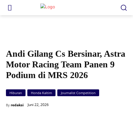
Astra Motor Racing Team meraih sembilan podium di Mandalika Racing Series
2026 seri kedua. (Esti)
Andi Gilang Cs Bersinar, Astra
Motor Racing Team Panen 9
Podium di MRS 2026
Hiburan
Honda Kaltim
Journalist Competition
Juni 22, 2026
redaksi
By