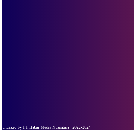
15.000 Mangrove Ditanam, Ekowisata Tambaksari Makin Siap Jadi Des
SOP Perlindungan Wartawan
Subscribe to our stories
To be updated with all the latest news, offers and special announcements.
SUBSCRIBE
undas.id by PT Habar Media Nusantara | 2022-2024