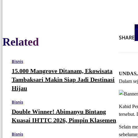
F
SHARE
Related
Bisnis
15.000 Mangrove Ditanam, Ekowisata
UNDAS
Tambaksari Makin Siap Jadi Destinasi
Dalam sej
Hijau
Bisnis
Kabid Pen
Double Winner! Abimanyu Bintang
tersebut.
Kuasai IHTTC 2026, Pimpin Klasemen
Selain me
Bisnis
sebelumny