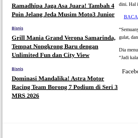
dini. Hal
Ramadhipa Jaga Asa Juara! Tambah 4
Poin Jelang Jeda Musim Moto3 Junior
BACA
Bisnis
“Semuanya
Grill Mania Grand Verona Samarinda,
gulat, da
Tempat Nongkrong Baru dengan
Dia menut
Unlimited Fun dan City View
“Jadi kal
Bisnis
Faceb
Dominasi Mandalika! Astra Motor
Racing Team Borong 7 Podium di Seri 3
MRS 2026