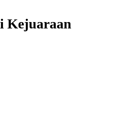
di Kejuaraan
Salah satu lifter muda saat berl