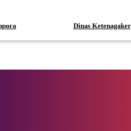
npora
Dinas Ketenagaker
Kode Etik
Jurnalistik
Pedoman
Media
Siber