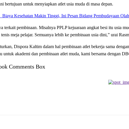
 ini bertujuan untuk menyiapkan atlet usia muda di masa depan.
Biaya Kesehatan Makin Tinggi, Ini Pesan Bidang Pembudayaan Olah
 terkait pembinaan. Misalnya PPLP kejuaraan angkat besi itu usia m
n tenis meja pelajar. Semuanya lebih ke pembinaan usia dini,” urai Ras
urkan, Dispora Kaltim dalam hal pembinaan atlet bekerja sama deng
au untuk akademi dan pembinaan atlet muda, kami bersama dengan DB
ook Comments Box