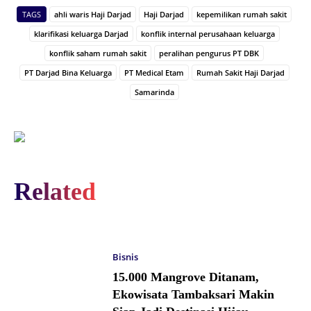
TAGS
ahli waris Haji Darjad
Haji Darjad
kepemilikan rumah sakit
klarifikasi keluarga Darjad
konflik internal perusahaan keluarga
konflik saham rumah sakit
peralihan pengurus PT DBK
PT Darjad Bina Keluarga
PT Medical Etam
Rumah Sakit Haji Darjad
Samarinda
Related
Bisnis
15.000 Mangrove Ditanam,
Ekowisata Tambaksari Makin