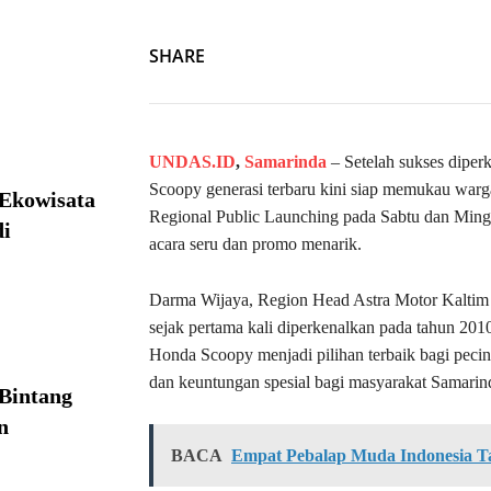
SHARE
UNDAS.ID
,
Samarinda
– Setelah sukses dipe
Scoopy generasi terbaru kini siap memukau warg
 Ekowisata
Regional Public Launching pada Sabtu dan Ming
i
acara seru dan promo menarik.
Darma Wijaya, Region Head Astra Motor Kalti
sejak pertama kali diperkenalkan pada tahun 20
Honda Scoopy menjadi pilihan terbaik bagi peci
dan keuntungan spesial bagi masyarakat Samarinda
Bintang
n
BACA
Empat Pebalap Muda Indonesia Tan