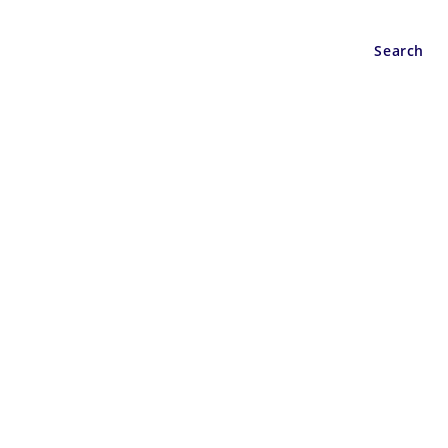
Wisata
Berita
Search
nching New Honda Scoopy pada sabtu dan minggu (18-19) mendatang dengan
unjung.