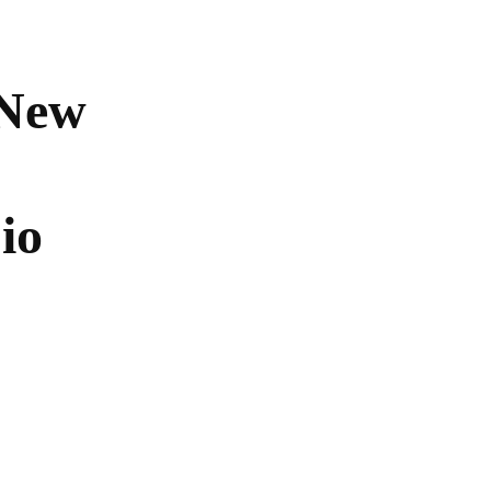
Undas.id
Lifestyle
Bisnis
Cerita
 New
io
Astra Motor Kaltim 2 siap menggelar Regional Public Lau
beragam event menarik dan program spesial bagi para peng