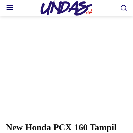
Astra Motor Kaltim 2 siap menggelar Regional Public Launching New Honda PCX
160 pada sabtu dan minggu (18-19) mendatang. (Esti)
New Honda PCX 160 Tampil