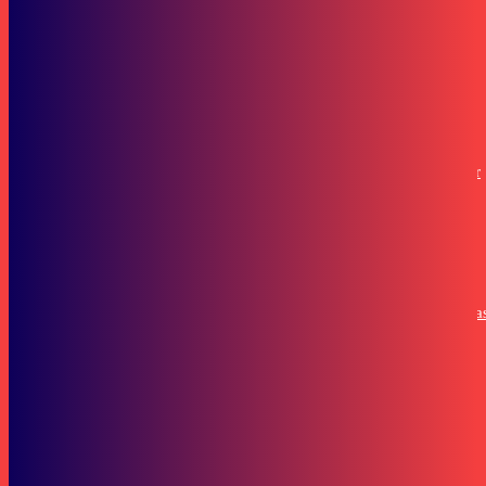
Bisnis
New Honda BeAT Punya Tampilan Baru, Ini Deretan Warna dan Fitur
Unggulannya
Pariwara
Yayasan Amal Fimizoe Mohammad Zulkifli Perkuat Struktur Organisa
untuk Program Sosial-Religi
Subscribe to our stories