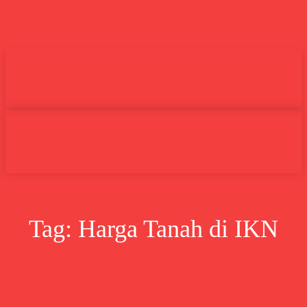
Undas.id
Lifestyle
Bisnis
Cer
Search
Tag:
Harga Tanah di IKN