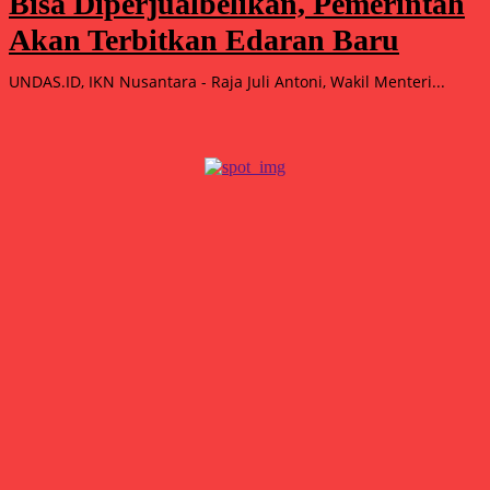
Bisa Diperjualbelikan, Pemerintah
Akan Terbitkan Edaran Baru
UNDAS.ID, IKN Nusantara - Raja Juli Antoni, Wakil Menteri...
Popular
15.000 Mangrove Ditanam, Ekowisata Tambaksari Makin Siap
Jadi Destinasi Hijau
Agustus 5, 2026
Double Winner! Abimanyu Bintang Kuasai IHTTC 2026, Pimpin
Klasemen