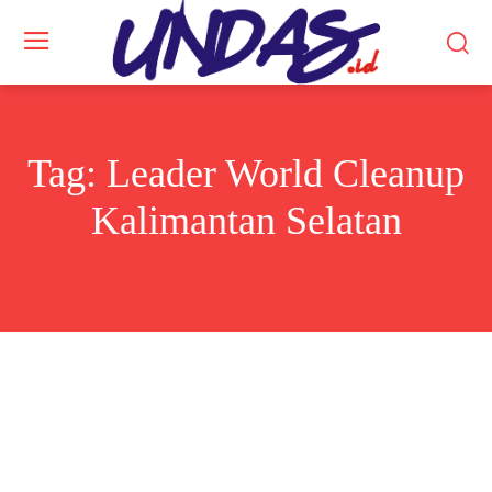
Tag:
Leader World Cleanup
Kalimantan Selatan