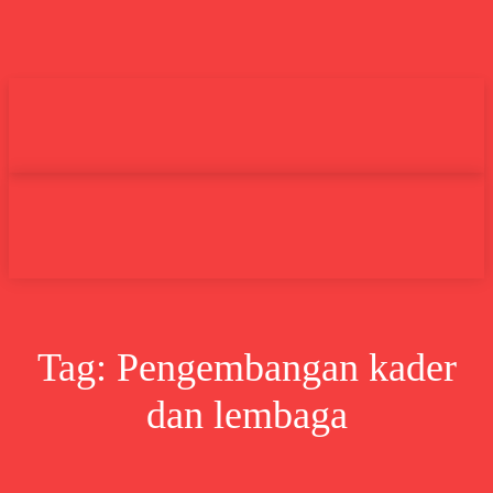
Undas.id
Lifestyle
Bisnis
Cer
Search
Tag:
Pengembangan kader
dan lembaga