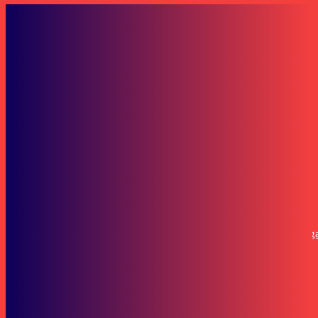
Kesehatan
Pemberian Suplemen dan Formula pada Bayi: Perlukah?
Pariwara
Pantun Hadi Mulyadi Hibur Rapat Pleno “Kalau Ada Isran-Hadi, Jang
Pilih yang Lain”
SOP Perlindungan Wartawan
Subscribe to our stories