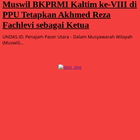
Muswil BKPRMI Kaltim ke-VIII di
PPU Tetapkan Akhmed Reza
Fachlevi sebagai Ketua
UNDAS.ID, Penajam Paser Utara - Dalam Musyawarah Wilayah
(Muswil)...
Popular
15.000 Mangrove Ditanam, Ekowisata Tambaksari Makin Siap
Jadi Destinasi Hijau
Agustus 5, 2026