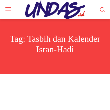
Tag:
Tasbih dan Kalender
Isran-Hadi