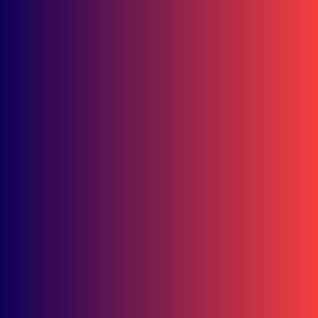
Bisnis
Ramadhipa Jaga Asa Juara! Tambah 4 Poin Jelang
Jeda Musim Moto3 Junior
Bisnis
Double Winner! Abimanyu Bintang Kuasai IHTTC 2026, Pimpin
Klasemen
Lifestyle
Bisnis