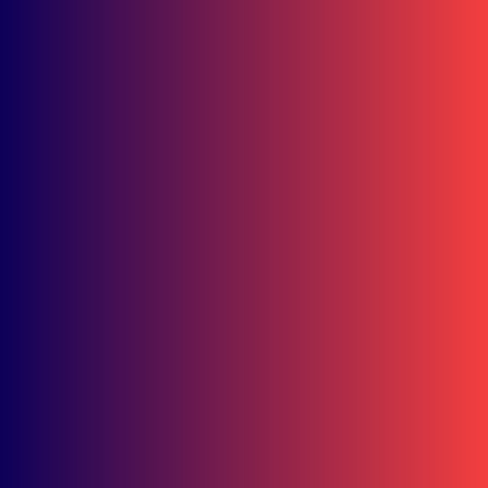
Wisata
Bisnis
15.000 Mangrove Ditanam, Ekowisata
Tambaksari Makin Siap Jadi Destinasi
Hijau
UNDAS.ID, Karawang – PT Astra Honda Motor (AHM)
memperkuat...