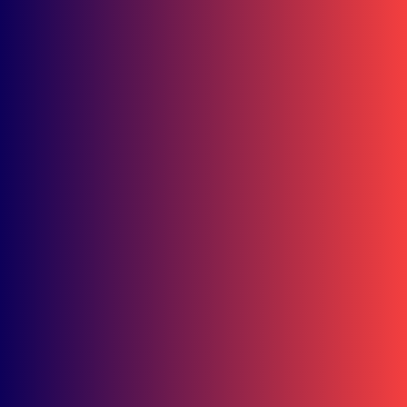
15.000 Mangrove
Ditanam, Ekowisata
Tambaksari Makin Siap
Jadi Destinasi Hijau
UNDAS.ID, Karawang – PT Astra Honda Motor (AHM)
memperkuat...
redaksi
News