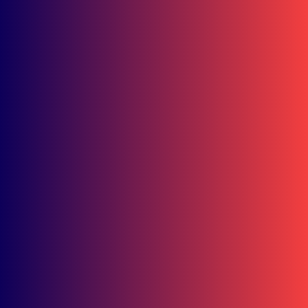
Honda Kaltim
Safety Riding Center Baru Ini, Hadirkan Edukasi Berkendara
dari Anak hingga Dewasa
Berita
10 Talenta Muda Bersiap Jadi Pebalap Profesional
Balikpapan
Tanpa Biaya Pendidikan, IKIP PGRI Kaltim Terapkan Gratispol
Total Mulai 2026
Balikpapan
Akademisi Bicara Dampak Gratispol Kaltim, Ini Penilaian