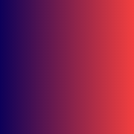
Simak Harga Terbarunya
Juli 28, 2026
Bisnis
Juara 1 Nasional! Astra Motor Kalimantan Timur 2 Sabet Best
Main Dealer AHM-TSC 2026
Bisnis
Intip Jagoan Astra Motor Kaltim 2 di Astra Honda Instructors
Competition 2026
Bisnis
45 Polisi Cilik Ikuti Edukasi Keselamatan