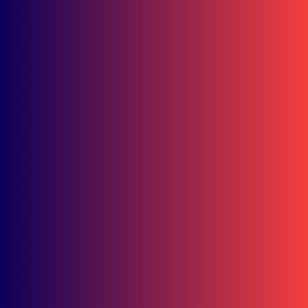
Berkendara di Hari Anak Nasional
Berita Kaltim
PWI Kaltim Hapus Kesan Eksklusif, Perekrutan Anggota
Kedepankan Kompetensi dan Penegakan Etik
Bisnis
Double Winner! Abimanyu Bintang Kuasai IHTTC 2026, Pimpin
Klasemen
Ramadhipa Jaga Asa Juara! Tambah 4 Poin Jelang Jeda Musim