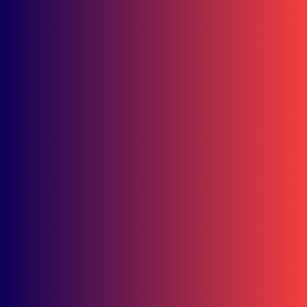
Juli 24, 2026
Safety Riding Camp 2026 Cetak Agen Keselamatan Berkendara dari
Seluruh Indonesia
Juli 23, 2026
Popular