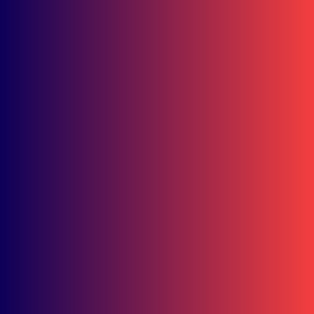
Ramadhipa Jaga Asa Juara!
Tambah 4 Poin Jelang Jeda Musim
Moto3 Junior
UNDAS.ID, Prancis – Muhammad Kiandra Ramadhipa kembali
menambah pundi-pundi...
Resky dan Abim Sumbang Dua Podium Indonesia di IHTTC 2026
Putaran Sepang
Juli 16, 2026
Vario Street Nation Perkuat Solidaritas di Samarinda
Juli 4, 2026
Honda Music Corner Sukses Curi Perhatian Anak Muda Samarind