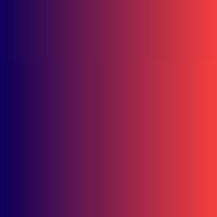
Putri Junjung Buih dan Kain Sasirangan
Maret 6, 2023
Facebook Comments Box
Honda Kaltim
Liburan Aman! Ini 7 Pemeriksaan Motor Sebelum Perjalanan Jauh
Berita Kaltim
Sambal Gami Udang, Pedas Menggigit dan Kaya Filosofi dari Pesisir