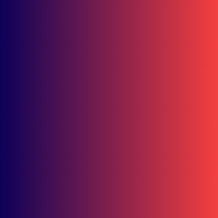
Juli 29, 2026
Mini Launching New Honda Vario Evo 160 Ramaikan Sangatta, Sima
Harga Terbarunya
Juli 28, 2026
Juara 1 Nasional! Astra Motor Kalimantan Timur 2 Sabet Best Main De
AHM-TSC 2026
Juli 27, 2026
Intip Jagoan Astra Motor Kaltim 2 di Astra Honda Instructors Competi
2026
Juli 25, 2026
45 Polisi Cilik Ikuti Edukasi Keselamatan Berkendara di Hari Anak
Nasional