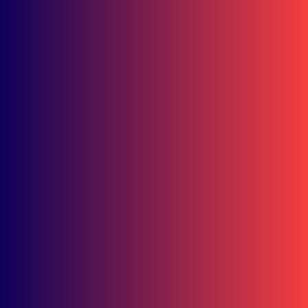
Rektor IKIP PGRI
Berita Kaltim
Teknologi Smart Dryer System Tingkatkan Produksi Talas
Beneng hingga 55 Persen
Berita Kaltim
Guru Papua Raih Terbaik 1 Guru Inspiratif Astra Honda 2025,
Ini Inovasinya
Berita Kaltim
Program Sekolah Bilingual Kaltim Dimulai, Target Cetak
Lulusan Berdaya Saing Internasional