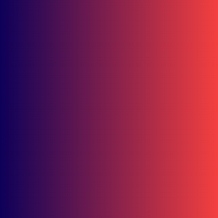
Bisnis
Grill Mania Grand Verona Samarinda, Tempat Nongkrong Baru
dengan Unlimited Fun dan City View
Honda Kaltim
Petualangan dan Wisata Sejarah Berpadu dalam Historical Ride di
Samarinda
Banjarbaru
Living Museum Banjarbaru Menguat, Cempaka Bisa
Jadi Ikon Baru yang Bikin Bangga
Dominasi Mandalika! Astra Motor Racing Team Borong 7 Podium di S
MRS 2026