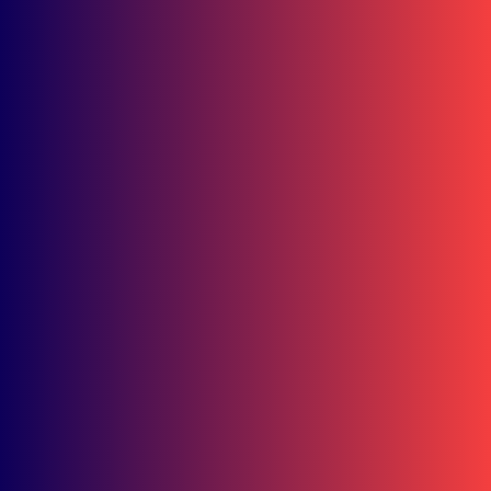
Ada Musik hingga Games Seru
Juli 2, 2026
Valrossi Pecah Telur! Crosser AHM Raih Podium Perdana di Keju
MX2 2026
Juni 29, 2026
Seru! Ayah dan Anak Nikmati Riding hingga Campfire di PCX Bike
Playland
Juni 22, 2026
Andi Gilang Cs Bersinar, Astra Motor Racing Team Panen 9 Podiu
MRS 2026
Juni 22, 2026