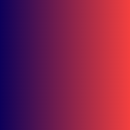
Double Winner! Abimanyu Bintang Kuasai IHTTC 2026, Pimpin
Klasemen
Agustus 3, 2026
Ramadhipa Jaga Asa Juara! Tambah 4 Poin Jelang Jeda Musim
Moto3 Junior
Juli 30, 2026
Grill Mania Grand Verona Samarinda, Tempat Nongkrong Baru
dengan Unlimited Fun dan City View
Juli 30, 2026
Dominasi Mandalika! Astra Motor Racing Team Borong 7
Podium di Seri 3 MRS 2026
Juli 29, 2026
Mini Launching New Honda Vario Evo 160 Ramaikan Sangatta,