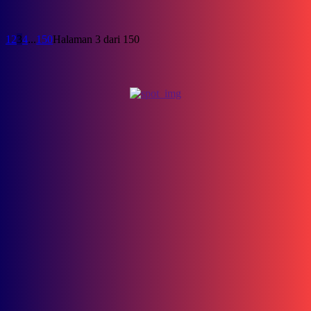
1
2
3
4
...
150
Halaman 3 dari 150
Cerita
Fenomena Merantau di Indonesia, Ini 5 Daerah Tujuan Favorit
Para Perantau
April 6, 2025
Menjelajahi Misteri Sungai Mahakam dalam Film Pendek “Hantu
Banyu”
Juni 4, 2024