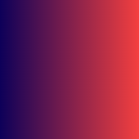
Bisnis
Kampanye “Di Jalan Fokus, Kuliah Mulus” Ajak Mahasiswa
UMKT Lebih Peduli Keselamatan
Berita Kaltim
Pelajar Kaltim Diimbau Kuasai Etika Digital di Tengah
Perubahan Sistem Pembelajaran
Bisnis
Double Winner! Abimanyu Bintang Kuasai IHTTC 2026, Pimpin
Klasemen
Bisnis
Ramadhipa Jaga Asa Juara! Tambah 4 Poin Jelang Jeda Musim
Moto3 Junior