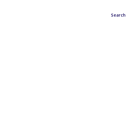
Wisata
Berita
Search
/UNDAS)