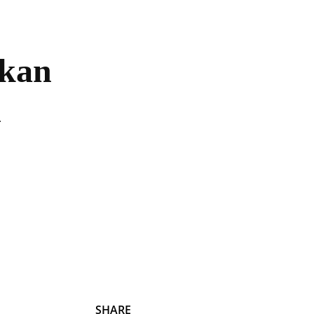
Undas.id
Lifestyle
Bisnis
Cerita
tkan
n
Rasman, Kabid Peningkatan Prestasi Olahraga. (FOTO: TIM
SHARE