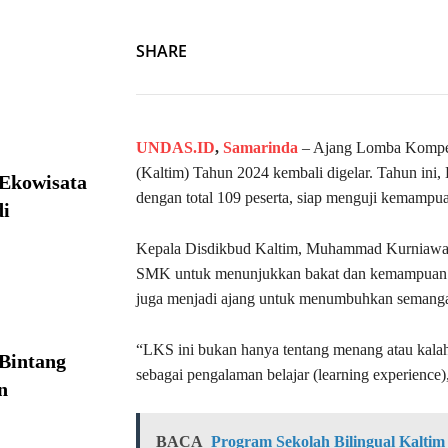
SHARE
UNDAS.ID
,
Samarinda
– Ajang Lomba Kompet
(Kaltim) Tahun 2024 kembali digelar. Tahun i
 Ekowisata
dengan total 109 peserta, siap menguji kemampua
i
Kepala Disdikbud Kaltim, Muhammad Kurniaw
SMK untuk menunjukkan bakat dan kemampuan me
juga menjadi ajang untuk menumbuhkan semangat 
“LKS ini bukan hanya tentang menang atau kalah, 
Bintang
sebagai pengalaman belajar (learning experience)
n
BACA
Program Sekolah Bilingual Kaltim