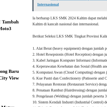
Internasional
Ia berharap LKS SMK 2024 Kaltim dapat melahir
! Tambah
Kaltim di kancah nasional dan internasional.
Moto3
Berikut Seleksi LKS SMK Tingkat Provinsi Kali
1. Alat Berat (heavy equipment) dengan jumlah p
2. Hotel Resepsionis (Hotel Reception) dengan j
3. Kabel Jaringan Komputer Informasi (Informat
4. Keperawatan Kesehatan dan Sosial (Health and
ong Baru
5. Komputasi Awan (Cloud Computing) dengan j
City View
6. Kue Pastri dan Confectionery (Patisserie and 
7. Pelayanan Restoran (Restaurant Service) deng
8. Penataan Rambut (Hairdressing) dengan jumlah
9. Pengelasan (Welding) dengan jumlah peserta 3
10. Sistem Kendali Industri (Industrial Control) 