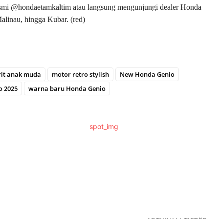
resmi @hondaetamkaltim atau langsung mengunjungi dealer Honda
alinau, hingga Kubar. (red)
rit anak muda
motor retro stylish
New Honda Genio
 2025
warna baru Honda Genio