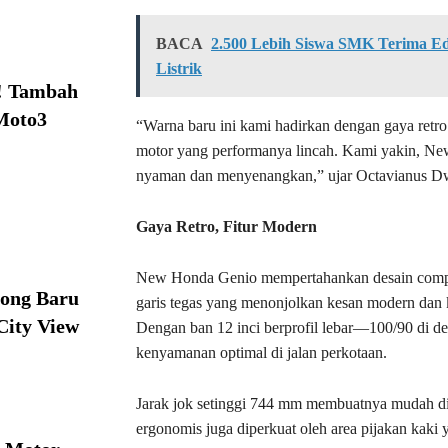
BACA
2.500 Lebih Siswa SMK Terima Ed
Listrik
! Tambah
Moto3
“Warna baru ini kami hadirkan dengan gaya retro
motor yang performanya lincah. Kami yakin, 
nyaman dan menyenangkan,” ujar Octavianus D
Gaya Retro, Fitur Modern
New Honda Genio mempertahankan desain compact
ong Baru
garis tegas yang menonjolkan kesan modern dan 
City View
Dengan ban 12 inci berprofil lebar—100/90 di d
kenyamanan optimal di jalan perkotaan.
Jarak jok setinggi 744 mm membuatnya mudah di
ergonomis juga diperkuat oleh area pijakan kaki y