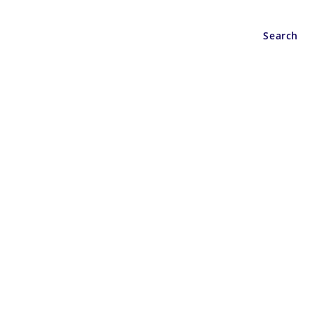
Wisata
Berita
Search
asi warna dan striping baru bergaya retro stylish.