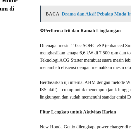
a Motor
ium di
BACA
Drama dan Aksi! Pebalap Muda In
⚙Performa Irit dan Ramah Lingkungan
Ditenagai mesin 110cc SOHC eSP (enhanced Sm
menghasilkan tenaga 6,6 kW di 7.500 rpm dan to
Teknologi ACG Starter membuat suara mesin lebih 
menambah efisiensi dengan mematikan mesin otom
Berdasarkan uji internal AHM dengan metode W
ISS aktif)—cukup untuk menempuh jarak hingga 2
lingkungan dan sudah memenuhi standar emisi E
Fitur Lengkap untuk Aktivitas Harian
New Honda Genio dilengkapi power charger di r