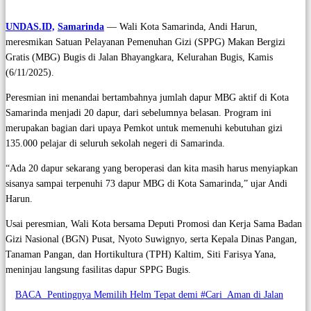
UNDAS.ID,
Samarinda
— Wali Kota Samarinda, Andi Harun,
meresmikan Satuan Pelayanan Pemenuhan Gizi (SPPG) Makan Bergizi
Gratis (MBG) Bugis di Jalan Bhayangkara, Kelurahan Bugis, Kamis
(6/11/2025).
Peresmian ini menandai bertambahnya jumlah dapur MBG aktif di Kota
Samarinda menjadi 20 dapur, dari sebelumnya belasan. Program ini
merupakan bagian dari upaya Pemkot untuk memenuhi kebutuhan gizi
135.000 pelajar di seluruh sekolah negeri di Samarinda.
“Ada 20 dapur sekarang yang beroperasi dan kita masih harus menyiapkan
sisanya sampai terpenuhi 73 dapur MBG di Kota Samarinda,” ujar Andi
Harun.
Usai peresmian, Wali Kota bersama Deputi Promosi dan Kerja Sama Badan
Gizi Nasional (BGN) Pusat, Nyoto Suwignyo, serta Kepala Dinas Pangan,
Tanaman Pangan, dan Hortikultura (TPH) Kaltim, Siti Farisya Yana,
meninjau langsung fasilitas dapur SPPG Bugis.
BACA
Pentingnya Memilih Helm Tepat demi #Cari_Aman di Jalan