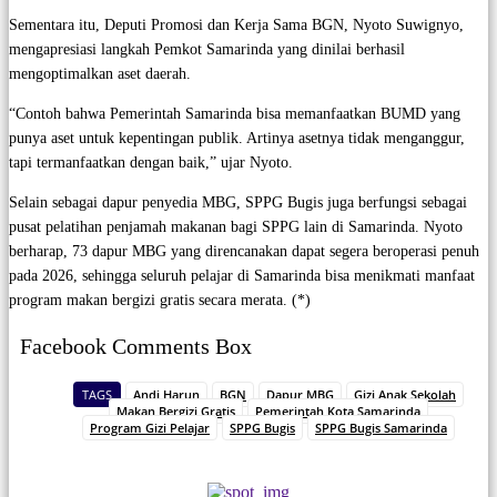
Sementara itu, Deputi Promosi dan Kerja Sama BGN, Nyoto Suwignyo,
mengapresiasi langkah Pemkot Samarinda yang dinilai berhasil
mengoptimalkan aset daerah.
“Contoh bahwa Pemerintah Samarinda bisa memanfaatkan BUMD yang
punya aset untuk kepentingan publik. Artinya asetnya tidak menganggur,
tapi termanfaatkan dengan baik,” ujar Nyoto.
Selain sebagai dapur penyedia MBG, SPPG Bugis juga berfungsi sebagai
pusat pelatihan penjamah makanan bagi SPPG lain di Samarinda. Nyoto
berharap, 73 dapur MBG yang direncanakan dapat segera beroperasi penuh
pada 2026, sehingga seluruh pelajar di Samarinda bisa menikmati manfaat
program makan bergizi gratis secara merata. (*)
Facebook Comments Box
TAGS
Andi Harun
BGN
Dapur MBG
Gizi Anak Sekolah
Makan Bergizi Gratis
Pemerintah Kota Samarinda
Program Gizi Pelajar
SPPG Bugis
SPPG Bugis Samarinda