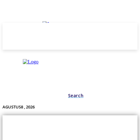
Search
AGUSTUS8 , 2026
Undas.id
Lifestyle
Bisnis
Cerita
Wisata