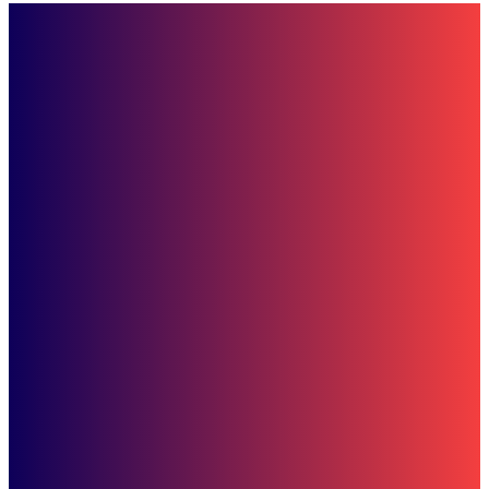
Hiburan
Makin Gagah di Jalan! Intip Deretan Motor Sport di Honda Motoshow
Sangatta
Bisnis
Ganti Oli Gratis untuk Jurnalis, Astra Motor Kaltim 2 Tegaskan
Komitmen Sinergi