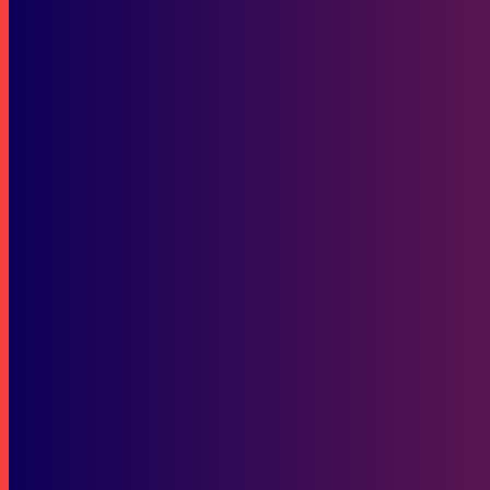
Kairan Quazi Kembali ke LinkedIn: Kisah Anak Jenius di Dunia Tekn
Berita
Jenazah Awang Faroek Ishak Dimakamkan di Sukarame: Haru dan Do
SOP Perlindungan Wartawan
Subscribe to our stories
To be updated with all the latest news, offers and special announcements.
SUBSCRIBE