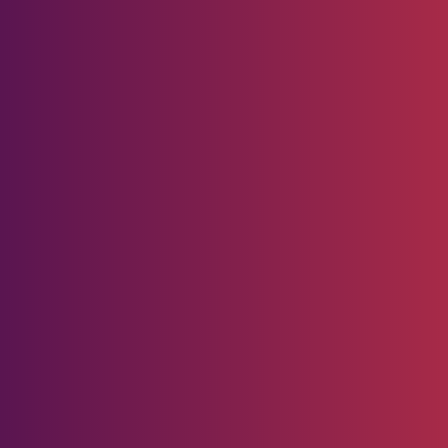
ologi
Pedoman
Media
Siber
a Mengiringi
Redaksi