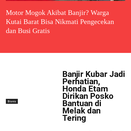
Motor Mogok Akibat Banjir? Warga
Kutai Barat Bisa Nikmati Pengecekan
dan Busi Gratis
Banjir Kubar Jadi
Perhatian,
Honda Etam
Dirikan Posko
Bantuan di
Bisnis
Melak dan
Tering