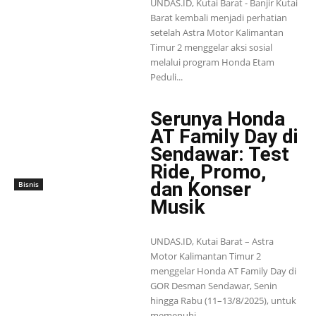
UNDAS.ID, Kutai Barat - Banjir Kutai
Barat kembali menjadi perhatian
setelah Astra Motor Kalimantan
Timur 2 menggelar aksi sosial
melalui program Honda Etam
Peduli...
Serunya Honda
AT Family Day di
Sendawar: Test
Ride, Promo,
dan Konser
Bisnis
Musik
UNDAS.ID, Kutai Barat – Astra
Motor Kalimantan Timur 2
menggelar Honda AT Family Day di
GOR Desman Sendawar, Senin
hingga Rabu (11–13/8/2025), untuk
memenuhi...