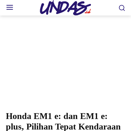
Astra Motor Kaltim 2 Resmikan Honda EM1 e: dan EM1 e: plus di Samarinda. (foto:
esti)
Honda EM1 e: dan EM1 e:
plus, Pilihan Tepat Kendaraan