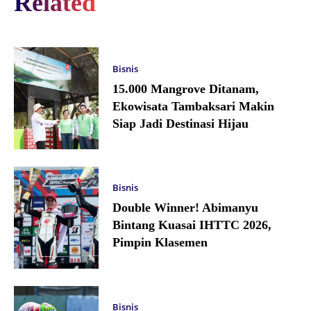
Related
Bisnis
15.000 Mangrove Ditanam,
Ekowisata Tambaksari Makin
Siap Jadi Destinasi Hijau
Bisnis
Double Winner! Abimanyu
Bintang Kuasai IHTTC 2026,
Pimpin Klasemen
Bisnis