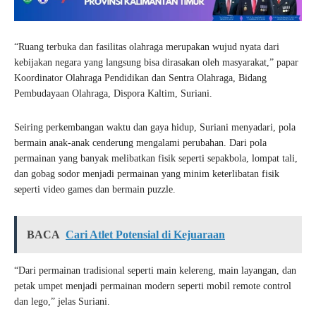
“Ruang terbuka dan fasilitas olahraga merupakan wujud nyata dari
kebijakan negara yang langsung bisa dirasakan oleh masyarakat,” papar
Koordinator Olahraga Pendidikan dan Sentra Olahraga, Bidang
Pembudayaan Olahraga, Dispora Kaltim, Suriani.
Seiring perkembangan waktu dan gaya hidup, Suriani menyadari, pola
bermain anak-anak cenderung mengalami perubahan. Dari pola
permainan yang banyak melibatkan fisik seperti sepakbola, lompat tali,
dan gobag sodor menjadi permainan yang minim keterlibatan fisik
seperti video games dan bermain puzzle.
BACA
Cari Atlet Potensial di Kejuaraan
“Dari permainan tradisional seperti main kelereng, main layangan, dan
petak umpet menjadi permainan modern seperti mobil remote control
dan lego,” jelas Suriani.