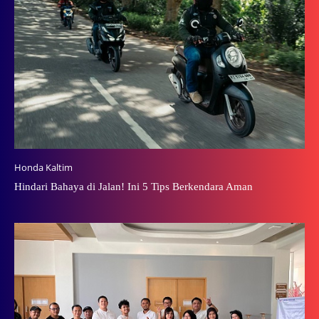
Honda Kaltim
Hindari Bahaya di Jalan! Ini 5 Tips Berkendara Aman