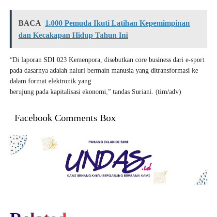
BACA
1.000 Pemuda Ikuti Latihan Kepemimpinan
dan Kecakapan Hidup Tahun Ini
“Di laporan SDI 023 Kemenpora, disebutkan core business dari e-sport
pada dasarnya adalah naluri bermain manusia yang ditransformasi ke
dalam format elektronik yang
berujung pada kapitalisasi ekonomi,” tandas Suriani. (tim/adv)
Facebook Comments Box