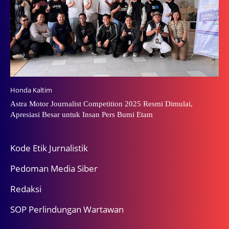
Honda Kaltim
Astra Motor Journalist Competition 2025 Resmi Dimulai,
Apresiasi Besar untuk Insan Pers Bumi Etam
Kode Etik Jurnalistik
Pedoman Media Siber
Redaksi
SOP Perlindungan Wartawan