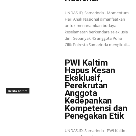
UNDAS.ID, Samarinda - Momentum
Hari Anak Nasional dimanfaatkan
untuk menanamkan budaya
keselamatan berkendara sejak usia
dini. Sebanyak 45 anggota Polisi
Cilik Polresta Samarinda mengikuti...
PWI Kaltim
Hapus Kesan
Eksklusif,
Perekrutan
Anggota
Berita Kaltim
Kedepankan
Kompetensi dan
Penegakan Etik
UNDAS.ID, Samarinda - PWI Kaltim