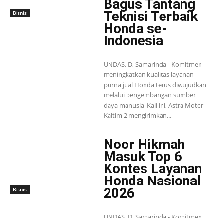
Bagus Tantang
Teknisi Terbaik
Bisnis
Honda se-
Indonesia
UNDAS.ID, Samarinda - Komitmen
meningkatkan kualitas layanan
purna jual Honda terus diwujudkan
melalui pengembangan sumber
daya manusia. Kali ini, Astra Motor
Kaltim 2 mengirimkan...
Noor Hikmah
Masuk Top 6
Kontes Layanan
Honda Nasional
2026
Bisnis
UNDAS.ID, Samarinda - Komitmen