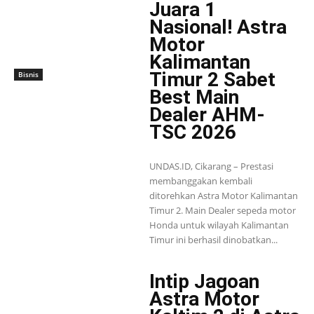
Juara 1
Nasional! Astra
Motor
Kalimantan
Timur 2 Sabet
Bisnis
Best Main
Dealer AHM-
TSC 2026
UNDAS.ID, Cikarang – Prestasi
membanggakan kembali
ditorehkan Astra Motor Kalimantan
Timur 2. Main Dealer sepeda motor
Honda untuk wilayah Kalimantan
Timur ini berhasil dinobatkan...
Intip Jagoan
Astra Motor