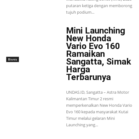
putaran ketiga dengan memborong
tujuh podium...
Mini Launching
New Honda
Vario Evo 160
Ramaikan
Sangatta, Simak
Bisnis
Harga
Terbarunya
UNDAS.ID, Sangatta – Astra Motor
Kalimantan Timur 2 resmi
memperkenalkan New Honda Vario
Evo 160 kepada masyarakat Kutai
Timur melalui gelaran Mini
Launching yang...