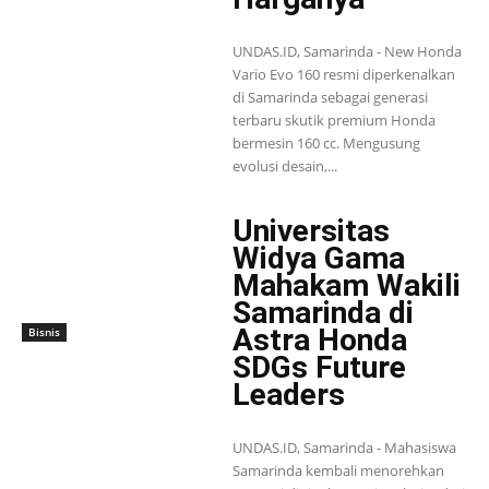
UNDAS.ID, Samarinda - New Honda
Vario Evo 160 resmi diperkenalkan
di Samarinda sebagai generasi
terbaru skutik premium Honda
bermesin 160 cc. Mengusung
evolusi desain,...
Universitas
Widya Gama
Mahakam Wakili
Samarinda di
Astra Honda
Bisnis
SDGs Future
Leaders
UNDAS.ID, Samarinda - Mahasiswa
Samarinda kembali menorehkan