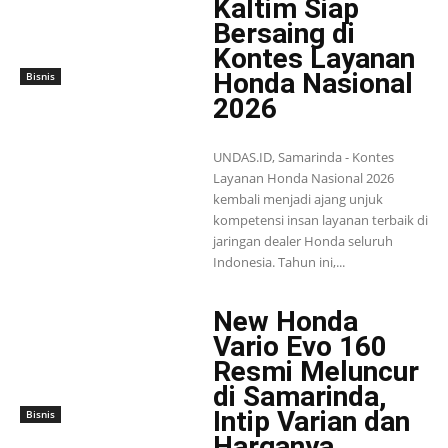
Kaltim Siap
Bersaing di
Kontes Layanan
Honda Nasional
Bisnis
2026
UNDAS.ID, Samarinda - Kontes
Layanan Honda Nasional 2026
kembali menjadi ajang unjuk
kompetensi insan layanan terbaik di
jaringan dealer Honda seluruh
Indonesia. Tahun ini,...
New Honda
Vario Evo 160
Resmi Meluncur
di Samarinda,
Intip Varian dan
Bisnis
Harganya