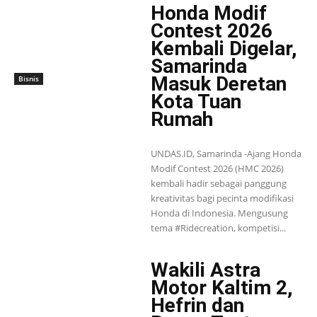
Honda Modif
Contest 2026
Kembali Digelar,
Samarinda
Masuk Deretan
Bisnis
Kota Tuan
Rumah
UNDAS.ID, Samarinda -Ajang Honda
Modif Contest 2026 (HMC 2026)
kembali hadir sebagai panggung
kreativitas bagi pecinta modifikasi
Honda di Indonesia. Mengusung
tema #Ridecreation, kompetisi...
Wakili Astra
Motor Kaltim 2,
Hefrin dan