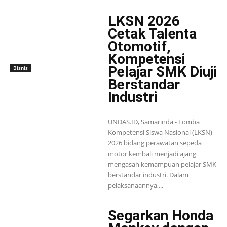
LKSN 2026
Cetak Talenta
Otomotif,
Kompetensi
Pelajar SMK Diuji
Bisnis
Berstandar
Industri
UNDAS.ID, Samarinda - Lomba
Kompetensi Siswa Nasional (LKSN)
2026 bidang perawatan sepeda
motor kembali menjadi ajang
mengasah kemampuan pelajar SMK
berstandar industri. Dalam
pelaksanaannya,...
Segarkan Honda