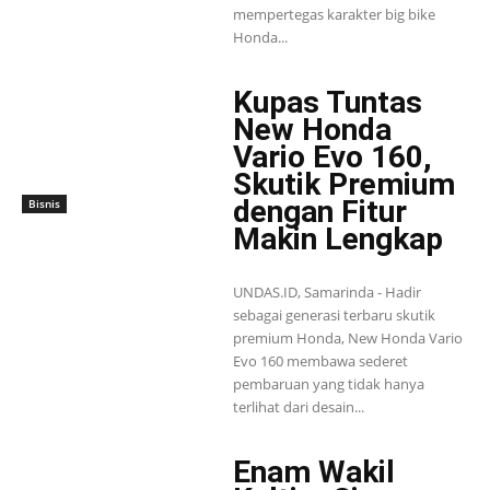
mempertegas karakter big bike
Honda...
Kupas Tuntas
New Honda
Vario Evo 160,
Skutik Premium
dengan Fitur
Bisnis
Makin Lengkap
UNDAS.ID, Samarinda - Hadir
sebagai generasi terbaru skutik
premium Honda, New Honda Vario
Evo 160 membawa sederet
pembaruan yang tidak hanya
terlihat dari desain...
Enam Wakil