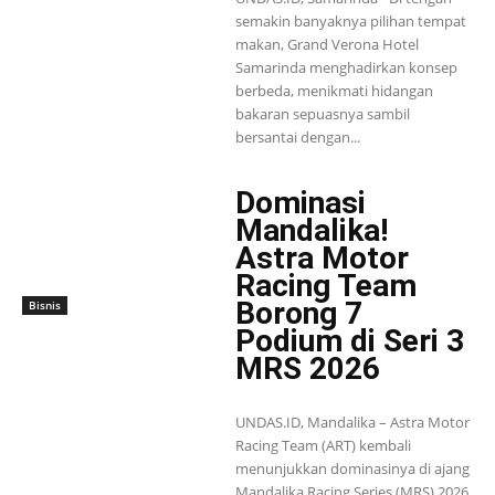
semakin banyaknya pilihan tempat
makan, Grand Verona Hotel
Samarinda menghadirkan konsep
berbeda, menikmati hidangan
bakaran sepuasnya sambil
bersantai dengan...
Dominasi
Mandalika!
Astra Motor
Racing Team
Borong 7
Bisnis
Podium di Seri 3
MRS 2026
UNDAS.ID, Mandalika – Astra Motor
Racing Team (ART) kembali
menunjukkan dominasinya di ajang
Mandalika Racing Series (MRS) 2026