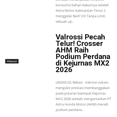
konsumsi bahan bakarnya setelah
Astra Motor Kalimantan Timur 2
menggelar BeAT Irit Tanpa Limit,
sebuah uji...
Valrossi Pecah
Telur! Crosser
AHM Raih
Podium Perdana
di Kejurnas MX2
Hiburan
2026
UNDAS.ID, Bekasi - Valrossi sukses
mengukir prestasi membanggakan
pada putaran keempat Kejurnas
MX2 2026 setelah mengantarkan PT
Astra Honda Motor (AHM) meraih
podium perdana...