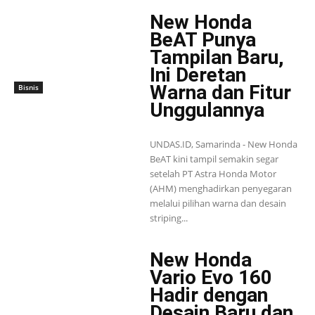
New Honda
BeAT Punya
Tampilan Baru,
Ini Deretan
Warna dan Fitur
Bisnis
Unggulannya
UNDAS.ID, Samarinda - New Honda
BeAT kini tampil semakin segar
setelah PT Astra Honda Motor
(AHM) menghadirkan penyegaran
melalui pilihan warna dan desain
striping...
New Honda
Vario Evo 160
Hadir dengan
Desain Baru dan