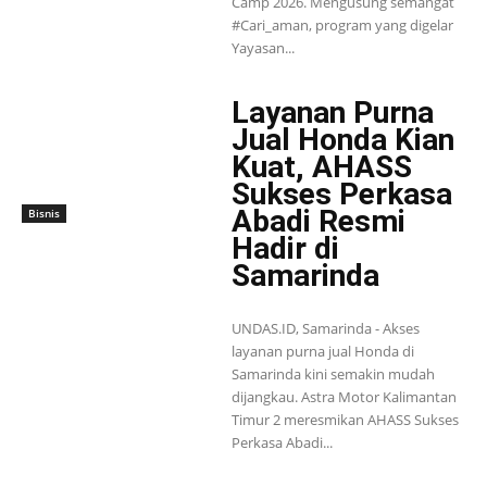
Camp 2026. Mengusung semangat
#Cari_aman, program yang digelar
Yayasan...
Layanan Purna
Jual Honda Kian
Kuat, AHASS
Sukses Perkasa
Abadi Resmi
Bisnis
Hadir di
Samarinda
UNDAS.ID, Samarinda - Akses
layanan purna jual Honda di
Samarinda kini semakin mudah
dijangkau. Astra Motor Kalimantan
Timur 2 meresmikan AHASS Sukses
Perkasa Abadi...