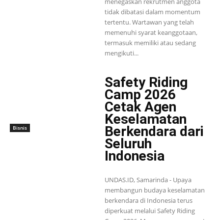
menegaskan rekrutmen anggota
tidak dibatasi dalam momentum
tertentu. Wartawan yang telah
memenuhi syarat keanggotaan,
termasuk memiliki atau sedang
mengikuti...
Safety Riding
Camp 2026
Cetak Agen
Keselamatan
Berkendara dari
Bisnis
Seluruh
Indonesia
UNDAS.ID, Samarinda - Upaya
membangun budaya keselamatan
berkendara di Indonesia terus
diperkuat melalui Safety Riding