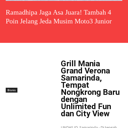
Ramadhipa Jaga Asa Juara! Tambah 4
Poin Jelang Jeda Musim Moto3 Junior
Grill Mania
Grand Verona
Samarinda,
Tempat
Nongkrong Baru
Bisnis
dengan
Unlimited Fun
dan City View
UNDAS.ID, Samarinda - Di tengah