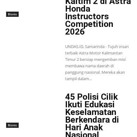
Kaltim 2 di Astra
Honda
Instructors
Bisnis
Competition
2026
UNDAS.ID, Samarinda - Tujuh insan
terbaik Astra Motor Kalimantan
Timur 2 bersiap mengemban misi
membawa nama daerah di
panggung nasional. Mereka akan
tampil dalam...
45 Polisi Cilik
Ikuti Edukasi
Keselamatan
Berkendara di
Hari Anak
Bisnis
Nasional