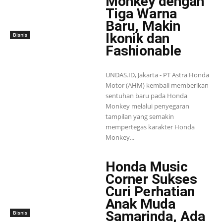
Monkey dengan
Tiga Warna
Baru, Makin
Ikonik dan
Bisnis
Fashionable
UNDAS.ID, Jakarta - PT Astra Honda
Motor (AHM) kembali memberikan
sentuhan baru pada Honda
Monkey melalui penyegaran
tampilan yang semakin
mempertegas karakter Honda
Monkey...
Honda Music
Corner Sukses
Curi Perhatian
Anak Muda
Samarinda, Ada
Bisnis