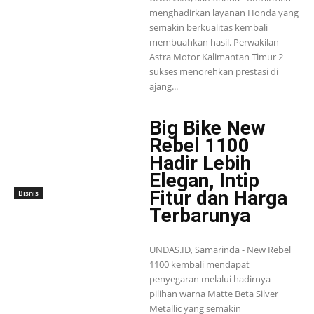
menghadirkan layanan Honda yang
semakin berkualitas kembali
membuahkan hasil. Perwakilan
Astra Motor Kalimantan Timur 2
sukses menorehkan prestasi di
ajang...
Big Bike New
Rebel 1100
Hadir Lebih
Elegan, Intip
Fitur dan Harga
Bisnis
Terbarunya
UNDAS.ID, Samarinda - New Rebel
1100 kembali mendapat
penyegaran melalui hadirnya
pilihan warna Matte Beta Silver
Metallic yang semakin