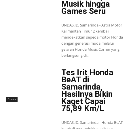
Musik hingga
Games Seru
UNDAS.ID, Samarinda - Astra Motor
Kalimantan Timur 2 kembali
mendekatkan sepeda motor Honda
dengan generasi muda melalui
gelaran Honda Music Corner yang
berlangsung di...
Tes Irit Honda
BeAT di
Samarinda,
Hasilnya Bikin
Kaget Capai
Bisnis
75,89 Km/L
UNDAS.ID, Samarinda - Honda BeAT
kembali menunjukkan efisiensi