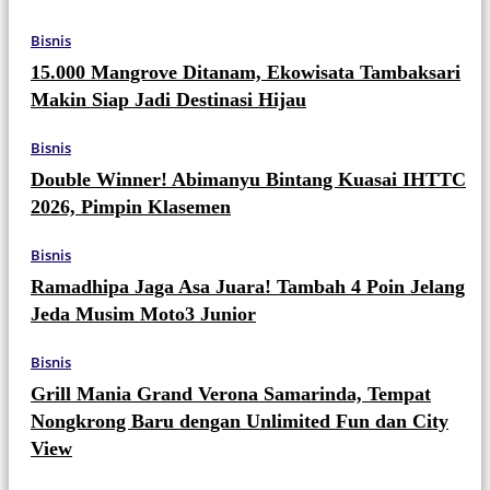
Bisnis
15.000 Mangrove Ditanam, Ekowisata Tambaksari
Makin Siap Jadi Destinasi Hijau
Bisnis
Double Winner! Abimanyu Bintang Kuasai IHTTC
2026, Pimpin Klasemen
Bisnis
Ramadhipa Jaga Asa Juara! Tambah 4 Poin Jelang
Jeda Musim Moto3 Junior
Bisnis
Grill Mania Grand Verona Samarinda, Tempat
Nongkrong Baru dengan Unlimited Fun dan City
View