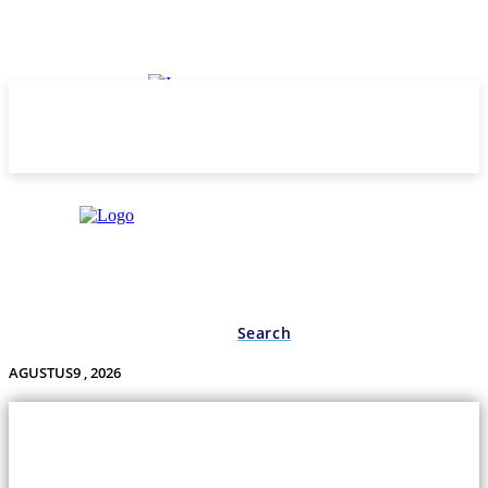
Search
AGUSTUS9 , 2026
Undas.id
Lifestyle
Bisnis
Cerita
Wisata