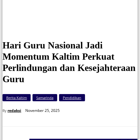
Gubernur Kaltim Rudy Mas’ud (kanan) didampingi Plt Kepala Disdikbud
Kaltim, Armin saat diwawancarai awak media. (FOTO: Abe/undas.id)
Hari Guru Nasional Jadi
Momentum Kaltim Perkuat
Perlindungan dan Kesejahteraan
Guru
Berita Kaltim
Samarinda
Pendidikan
November 25, 2025
redaksi
By