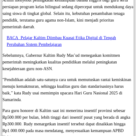
Armin menyebut peningkatan kemampuan bahasa Inggris bagi guru serta
persiapan program kelas bilingual sedang dipercepat untuk mendukung daya
saing siswa di tingkat global. Selain itu, kebutuhan penambahan tenaga
pendidik, terutama guru agama non-Islam, kini menjadi prioritas
pemerintah daerah.
BACA
Pelajar Kaltim Diimbau Kuasai Etika Digital di Tengah
Perubahan Sistem Pembelajaran
Sebelumnya, Gubernur Kaltim Rudy Mas’ud menegaskan komitmen
pemerintah meningkatkan kualitas pendidikan melalui peningkatan
kesejahteraan guru non-ASN.
“Pendidikan adalah satu-satunya cara untuk memutuskan rantai kemiskinan
menuju kemakmuran, sehingga kualitas guru dan standarisasinya harus
baik,” kata Rudy usai memimpin upacara Hari Guru Nasional 2025 di
Samarinda.
Para guru honorer di Kaltim saat ini menerima insentif provinsi sebesar
Rp500.000 per bulan, lebih tinggi dari insentif pusat yang berada di angka
Rp300.000. Rudy menargetkan insentif tersebut dapat dinaikkan hingga
Rp1.000.000 pada masa mendatang, menyesuaikan kemampuan APBD