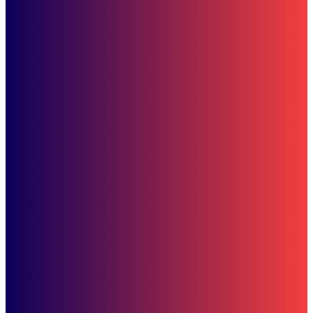
Berita
Jokowi Resmi Membuka MTQ Nasional XXX di Samarinda, Tampilk
Inovasi Digital
Berita
Haul Ke-5 Guru Zuhdi Digelar 25 Februari, Jemaah Diminta Jaga
Ketertiban
Subscribe to our stories
To be updated with all the latest news, offers and special announcements.