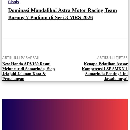
Bisnis
Dominasi Mandalika! Astra Motor Racing Team
Borong 7 Podium di Seri 3 MRS 2026
ARTIKULLI PARAPRAK
ARTIKULLI TJETËR
New Honda ADV160 Resmi
Kenapa Pelatihan Asesor
Meluncur di Samarinda, Siap
Kompetensi LSP SMKN 1
Jelajahi Jalanan Kota &
Samarinda Penting? Ini
Petualangan
Jawabannya!