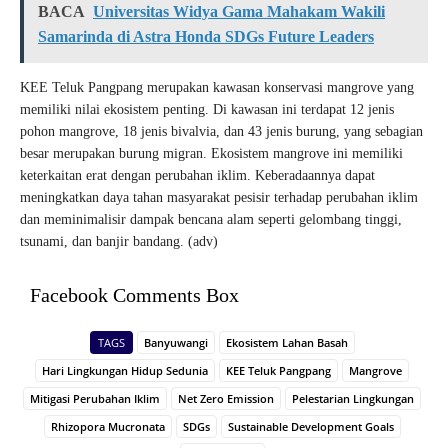
BACA
Universitas Widya Gama Mahakam Wakili
Samarinda di Astra Honda SDGs Future Leaders
KEE Teluk Pangpang merupakan kawasan konservasi mangrove yang
memiliki nilai ekosistem penting. Di kawasan ini terdapat 12 jenis
pohon mangrove, 18 jenis bivalvia, dan 43 jenis burung, yang sebagian
besar merupakan burung migran. Ekosistem mangrove ini memiliki
keterkaitan erat dengan perubahan iklim. Keberadaannya dapat
meningkatkan daya tahan masyarakat pesisir terhadap perubahan iklim
dan meminimalisir dampak bencana alam seperti gelombang tinggi,
tsunami, dan banjir bandang. (adv)
Facebook Comments Box
TAGS
Banyuwangi
Ekosistem Lahan Basah
Hari Lingkungan Hidup Sedunia
KEE Teluk Pangpang
Mangrove
Mitigasi Perubahan Iklim
Net Zero Emission
Pelestarian Lingkungan
Rhizopora Mucronata
SDGs
Sustainable Development Goals