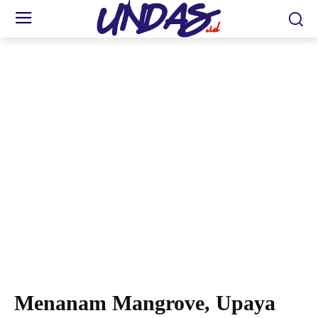
Yayasan AHM Tanam 20.000 Mangrove di Banyuwangi, Rayakan Hari Lingkungan
Hidup Sedunia dengan Aksi Nyata. (Esti/AHM)
Menanam Mangrove, Upaya